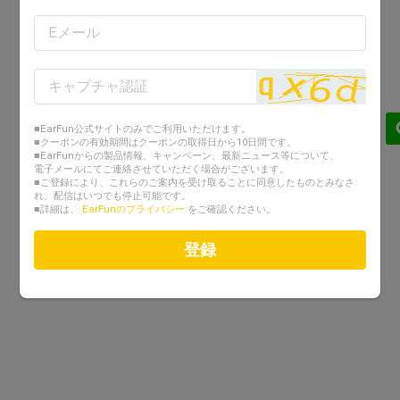
■EarFun公式サイトのみでご利用いただけます。
■クーポンの有効期間はクーポンの取得日から10日間です。
■EarFunからの製品情報、キャンペーン、最新ニュース等について、
電子メールにてご連絡させていただく場合がございます。
■ご登録により、これらのご案内を受け取ることに同意したものとみなさ
れ、配信はいつでも停止可能です。
■詳細は、
EarFunのプライバシー
をご確認ください。
登録