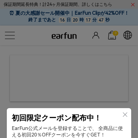
保証期間延長特典！計24ヶ月保証期間、詳しくはこちら
⏰ 夏の大感謝セール開催中｜EarFun Clipが42%OFF！
終了まであと
日
時
分
秒
16
20
17
47
0
初回限定クーポン配布中！
EarFun公式メールを登録することで、 全商品に使
える初回20％OFFクーポンを今すぐGET！