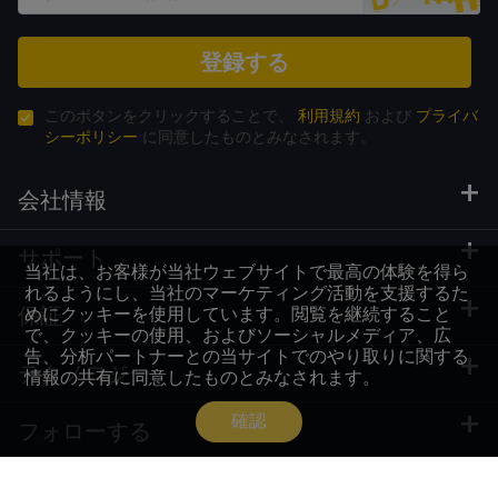
登録する
このボタンをクリックすることで、
利用規約
および
プライバ
シーポリシー
に同意したものとみなされます。
会社情報
サポート
当社は、お客様が当社ウェブサイトで最高の体験を得ら
れるようにし、当社のマーケティング活動を支援するた
保証
めにクッキーを使用しています。閲覧を継続すること
で、クッキーの使用、およびソーシャルメディア、広
告、分析パートナーとの当サイトでのやり取りに関する
テクノロジー
情報の共有に同意したものとみなされます。
確認
フォローする