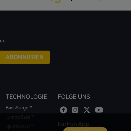
en.
ABONNIEREN
TECHNOLOGIE
FOLGE UNS
BassSurge™
JumboBass™
EarFun App
QuietSmart™