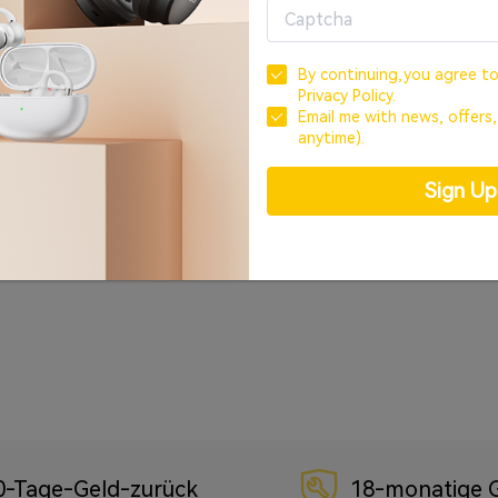
By continuing,you agree t
Privacy Policy.
Email me with news, offers
anytime).
Sign U
0-Tage-Geld-zurück
18-monatige G