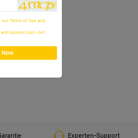
o our
Terms of Use
and
, and surveys (opt-out
p Now
arantie
Experten-Support