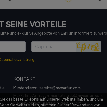
T SEINE VORTEILE
odukte und exklusive Angebote von EarFun informiert zu werd
Datenschutzerklärung
KONTAKT
tie
Kundendienst: service@myearfun.com
Marketing Anfragen: marketing.de@myearfun.com
 Sie das beste Erlebnis auf unserer Website haben, und um
Medienkontakt: media@myearfun.com
enn Sie weitersurfen, stimmen Sie der Verwendung von