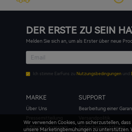
DER ERSTE ZU SEIN HA
Melden Sie sich an, um als Erster über neue Pr
Ich stimme EarFuns zu
Nutzungsbedingungen
und
MARKE
SUPPORT
Über Uns
Bearbeitung einer Garan
Pressemitteilung
Versandpolitik
Wir verwenden Cookies, um sicherzustellen, dass
Affiliate-Programm
Sicherheitsrichtlinien
unsere Marketingbemühungen zu unterstützen. W