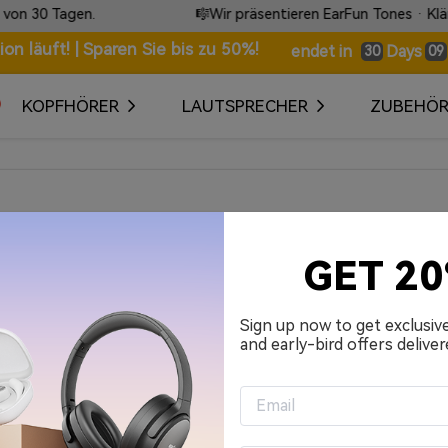
30 Tagen.
🎼Wir präsentieren EarFun Tones · Klänge,
n läuft! | Sparen Sie bis zu 50%!
Days
endet in
30
09
KOPFHÖRER
LAUTSPRECHER
ZUBEHÖ
GET 2
Sign up now to get exclusiv
and early-bird offers deliver