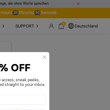
 die ohne Worte sprechen.
⚡ Schneller Expressversand 
Hours
Minutes
Seconds
20
50
0
R
SUPPORT
Deutschland
0% OFF
e access, sneak peeks,
ed straight to your inbox.