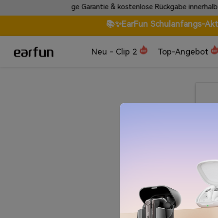
rantie: Lebenslange Garantie & kostenlose Rückgabe innerhalb von 
📚✨EarFun Schulanfangs-Aktio
Neu - Clip 2
Top-Angebot