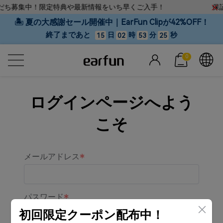
友だち募集中！限定特典や最新情報をいち早くご入手！
保証
🏝 夏の大感謝セール開催中｜EarFun Clipが42%OFF！
終了まであと
日
時
分
秒
15
02
53
25
0
ログインページへよう
こそ
メールアドレス
パスワード
初回限定クーポン配布中！