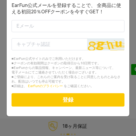
EarFun公式メールを登録することで、 全商品に使
ログイン状態を保持する
える初回20％OFFクーポンを今すぐGET！
ログイン
または
アカウントを作成する
■EarFun公式サイトのみでご利用いただけます。
Googleでログイン
■クーポンの有効期間はクーポンの取得日から10日間です。
■EarFunからの製品情報、キャンペーン、最新ニュース等について、
電子メールにてご連絡させていただく場合がございます。
Facebookでログイン
■ご登録により、これらのご案内を受け取ることに同意したものとみなさ
れ、配信はいつでも停止可能です。
■詳細は、
EarFunのプライバシー
をご確認ください。
パスワードを忘れた？
登録
18ヶ月保証