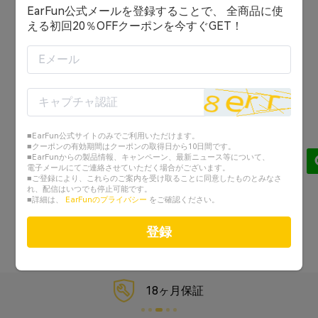
EarFun公式メールを登録することで、 全商品に使
ログイン状態を保持する
える初回20％OFFクーポンを今すぐGET！
ログイン
または
アカウントを作成する
■EarFun公式サイトのみでご利用いただけます。
Googleでログイン
■クーポンの有効期間はクーポンの取得日から10日間です。
■EarFunからの製品情報、キャンペーン、最新ニュース等について、
電子メールにてご連絡させていただく場合がございます。
Facebookでログイン
■ご登録により、これらのご案内を受け取ることに同意したものとみなさ
れ、配信はいつでも停止可能です。
■詳細は、
EarFunのプライバシー
をご確認ください。
パスワードを忘れた？
登録
18ヶ月保証