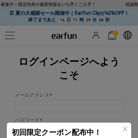
だち募集中！限定特典や最新情報をいち早くご入手！
保証期
⏰ 夏の大感謝セール開催中｜EarFun Clipが42%OFF！
終了まであと
日
時
分
秒
16
11
29
58
0
ログインページへよう
こそ
メールアドレス
パスワード
初回限定クーポン配布中！