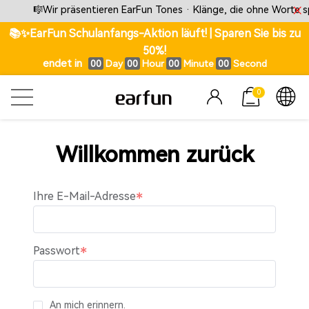
🎼Wir präsentieren EarFun Tones · Klänge, die ohne Worte s
📚✨EarFun Schulanfangs-Aktion läuft! | Sparen Sie bis zu
50%!
endet in
Day
Hour
Minute
Second
00
00
00
00
0
Willkommen zurück
Ihre E-Mail-Adresse
Passwort
An mich erinnern.