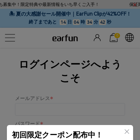
だち募集中！限定特典や最新情報をいち早くご入手！
保証期
🏝 夏の大感謝セール開催中｜EarFun Clipが42%OFF！
終了まであと
日
時
分
秒
14
04
34
42
0
ログインページへよう
こそ
メールアドレス
パスワード
初回限定クーポン配布中！