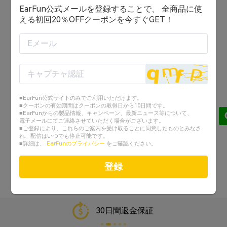
EarFun公式メールを登録することで、 全商品に使
ログイン状態を保持する
える初回20％OFFクーポンを今すぐGET！
ログイン
または
アカウントを作成する
■EarFun公式サイトのみでご利用いただけます。
Googleでログイン
■クーポンの有効期間はクーポンの取得日から10日間です。
■EarFunからの製品情報、キャンペーン、最新ニュース等について、
電子メールにてご連絡させていただく場合がございます。
Facebookでログイン
■ご登録により、これらのご案内を受け取ることに同意したものとみなさ
れ、配信はいつでも停止可能です。
■詳細は、
EarFunのプライバシー
をご確認ください。
パスワードを忘れた？
登録
30日間返金保証