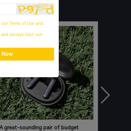
o our
Terms of Use
and
, and surveys (opt-out
p Now
A great-sounding pair of budget
Guter S