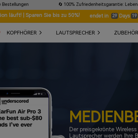
🔄 100% Zufriedenheitsgarantie: Lebenslange Garantie & kost
n läuft! | Sparen Sie bis zu 50%!
Days
endet in
29
19
KOPFHÖRER
LAUTSPRECHER
ZUBEHÖ
MEDIENB
Der preisgekrönte Wireles
Lautsprecher werden Ihre Be