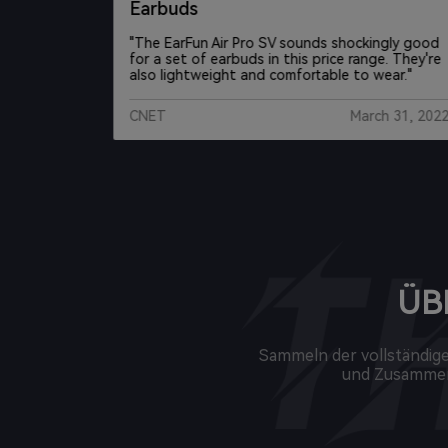
Earbuds
"The EarFun Air Pro SV sounds shockingly good
for a set of earbuds in this price range. They're
ll, aber
also lightweight and comfortable to wear."
ir Pro
CNET
March 31, 202
t 26, 2020
ÜB
Sammeln der vollständig
und Zusammenf