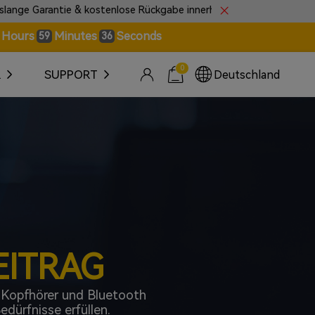
enlose Rückgabe innerhalb von 30 Tagen.
🎼Wir präse
Hours
Minutes
Seconds
59
34
0
R
SUPPORT
Deutschland
EITRAG
s Kopfhörer und Bluetooth
dürfnisse erfüllen.