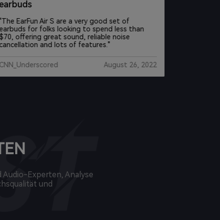
earbuds
aber nic
"The EarFun Air S are a very good set of
„Ähnlich w
earbuds for folks looking to spend less than
klanglich 
$70, offering great sound, reliable noise
haben, lie
cancellation and lots of features."
ihren Pre
CNN_Underscored
August 26, 2022
Spiegel
TEN
 Audio-Experten, Analyse
hsqualität und