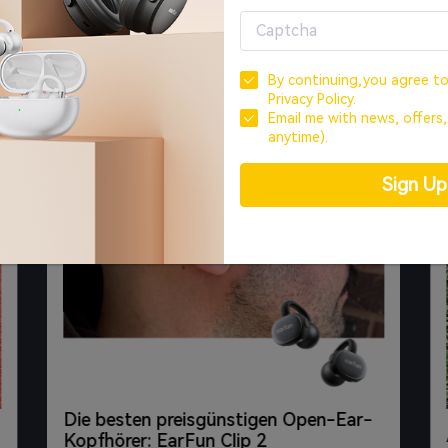
By continuing,you agree t
Privacy Policy.
Email me with news, offers
anytime).
Sign U
Die besten preisgünstigen Open-Ear-
Kopfhörer: EarFun Clip 2