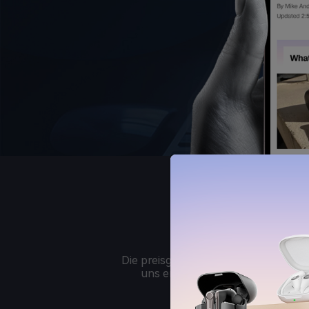
T
Die preisgekrönten Wireless-Kopfhö
uns erzogen worden, sondern la