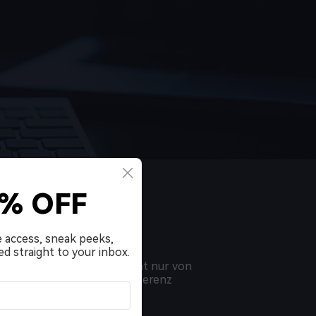
0% OFF
EN
e access, sneak peeks,
ed straight to your inbox.
echt werden. Sie sind nicht nur von
sten Audioprodukte als Referenz