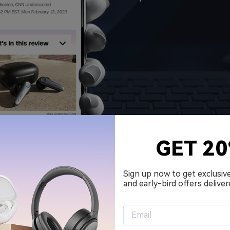
GET 2
OP-TECH-MEDIEN EMPFOHL
Sign up now to get exclusiv
and early-bird offers deliver
rer und Bluetooth-Lautsprecher sollen Ihren Ansprüchen ger
ssen sich auch von den Audio-Tech-Experten der Welt die be
empfehlen.