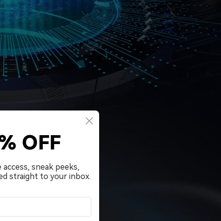
0% OFF
e access, sneak peeks,
ed straight to your inbox.
t™
ns?