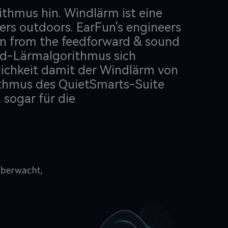
thmus hin. Windlärm ist eine
rs outdoors. EarFun's engineers
gn from the feedforward & sound
nd-Lärmalgorithmus sich
lichkeit damit der Windlärm von
ithmus des QuietSmarts-Suite
sogar für die