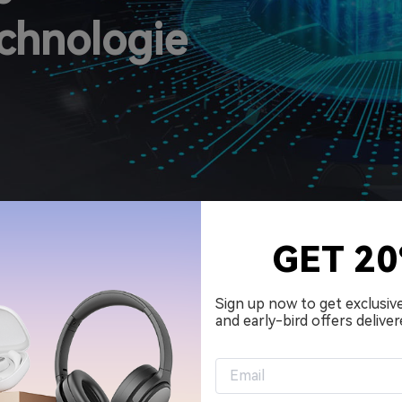
chnologie
GET 2
Sign up now to get exclusiv
and early-bird offers deliver
as ist die QuietSmar
chnologie des EarFu