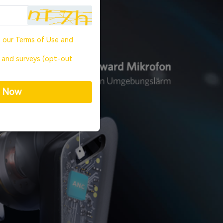
o our
Terms of Use
and
, and surveys (opt-out
p Now