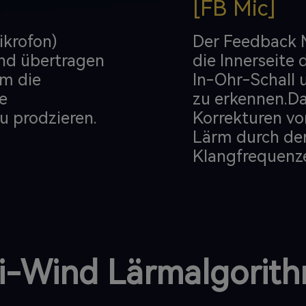
[FB Mic]
ikrofon)
Der Feedback M
nd übertragen
die Innerseite
um die
In-Ohr-Schall
e
zu erkennen.Da
 prodzieren.
Korrekturen vo
Lärm durch de
Klangfrequenze
i-Wind Lärmalgorit