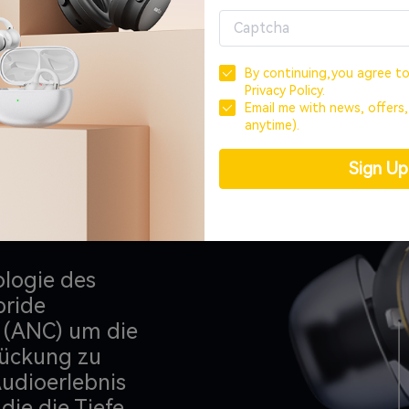
By continuing,you agree t
Privacy Policy.
Email me with news, offers
™
anytime).
Sign U
ologie des
bride
 (ANC) um die
rückung zu
udioerlebnis
die die Tiefe