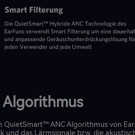
 Algorithmus
m QuietSmart™ ANC Algorithmus von Ear
ik und das Lärmsignale bzw. die akustisc