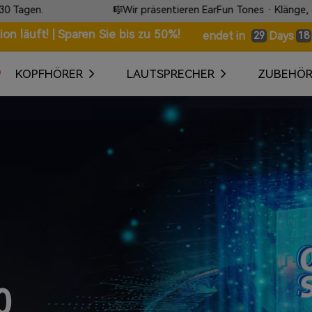
🎼Wir präsentieren EarFun Tones · Klänge, die ohne Worte spr
n läuft! | Sparen Sie bis zu 50%!
Days
endet in
29
18
KOPFHÖRER
LAUTSPRECHER
ZUBEHÖ
0