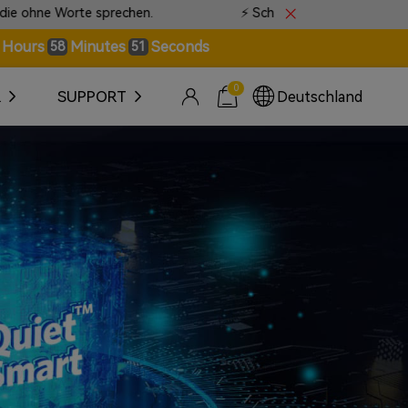
echen.
⚡ Schneller Expressversand vor Ort verfügbar 
Hours
Minutes
Seconds
58
50
0
R
SUPPORT
Deutschland