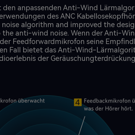
gt den anpassenden Anti-Wind Lärmalgori
 Verwendungen des ANC Kabellosekopfhöre
 noise algorithm and improved the desi
o the anti-wind noise. Wenn der Anti-Wi
rt der Feedforwardmikrofon seine Empfind
sen Fall bietet das Anti-Wind-Lärmalgor
dioerlebnis der Geräuschungterdrückung 