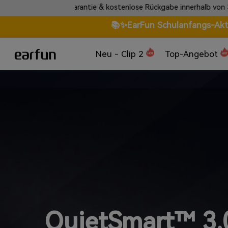
 Garantie & kostenlose Rückgabe innerhalb von 30 Tagen.
📚✨EarFun Schulanfangs-Aktio
Neu - Clip 2
Top-Angebot
QuietSmart™ 3.