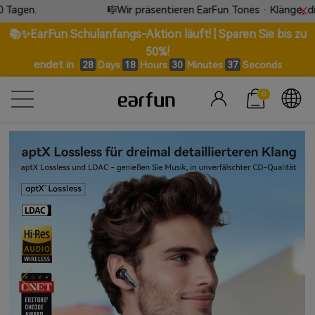
🎼Wir präsentieren EarFun Tones · Klänge, die ohne Worte s
📚✨EarFun Schulanfangs-Aktion läuft! | Sparen Sie bis zu
50%!
endet in
Days
Hours
Minutes
Seconds
28
18
30
35
0