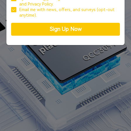
adaptiven aptX™-Audiocodec für
and
Privacy Policy.
außergewöhnlichen kabellosen Audioklang.
Email me with news, offers, and surveys (opt-out
anytime).
Sign Up Now