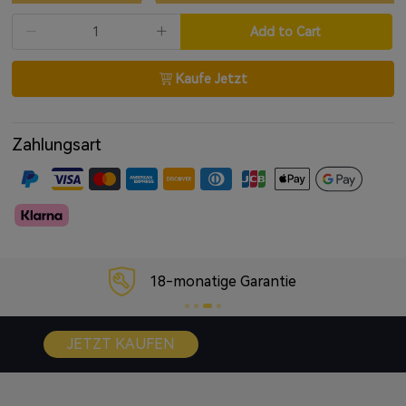
Video- und Gaming-Erlebnis
Add to Cart
Ultrakompaktes Design und sichere ergonomische
Passform;
Kaufe Jetzt
IPX5 schweiß- und wasserbeständig
52 Stunden Spielzeit: 11 Stunden + 41 Stunden mit
Ladeetui
Zahlungsart
Schnelles Laden, 10 Minuten Laden = 2 Stunden
Spielzeit
Kompatibel mit kabellosem Laden
In-Ear-Erkennung
Google Fast Pair wird unterstützt
18-monatige Garantie
Auracast™ & LE Audio wird unterstützt: nur über
Firmware-Update verfügbar
JETZT KAUFEN