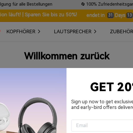
g für alle Bestellungen
🔄 100% Zufriedenheitsgaranti
n läuft! | Sparen Sie bis zu 50%!
Days
endet in
31
13
KOPFHÖRER
LAUTSPRECHER
ZUBEHÖ
Willkommen zurück
Ihre E-Mail-Adresse
GET 2
Passwort
Sign up now to get exclusiv
and early-bird offers deliver
An mich erinnern.