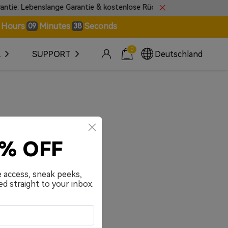
e: Lebenslange Garantie & kostenlose Rückgabe innerhalb von 30 T
Hours
Minutes
Seconds
09
38
0
R
SUPPORT
Deutschland
0% OFF
e access, sneak peeks,
ed straight to your inbox.