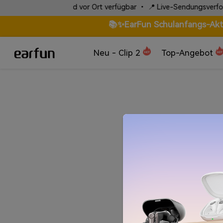
ller Expressversand vor Ort verfügbar • 📍 Live-Sendungsverfolgun
📚✨EarFun Schulanfangs-Aktio
Neu - Clip 2
Top-Angebot