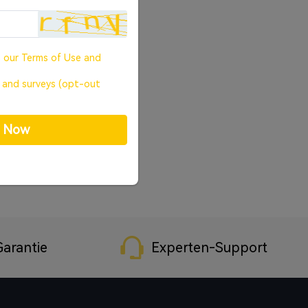
o our
Terms of Use
and
, and surveys (opt-out
p Now
arantie
Experten-Support