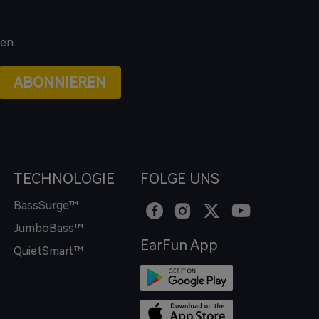
en.
ABONNIEREN
TECHNOLOGIE
FOLGE UNS
BassSurge™
JumboBass™
EarFun App
QuietSmart™