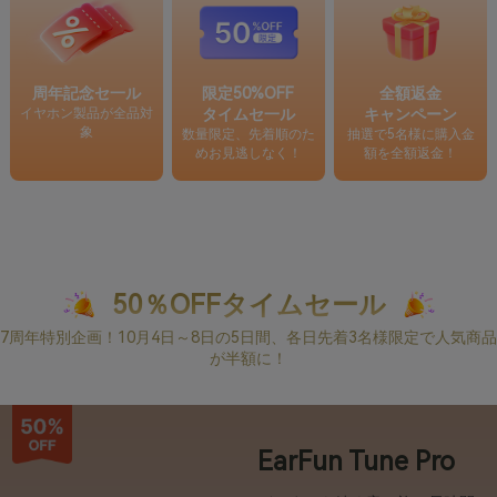
周年記念セ一ル
限定50%OFF
全額返金
イヤホン製品が全品対
タイムセ一ル
キャンペーン
象
数量限定、先着順のた
抽選で5名様に購入金
めお見逃しなく！
額を全額返金！
50％OFFタイムセール
7周年特別企画！10月4日～8日の5日間、各日先着3名様限定で人気商品
が半額に！
EarFun Tune Pro