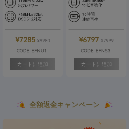
195mW＠32Ω
JumboBass™
で低音強化
出力パワー
16時間
768kHz/32bit
DSD512対応
連続再生
¥7285
¥6797
¥9980
¥7999
CODE: EFNU1
CODE: EFNS3
カートに追加
カートに追加
全額返金キャンペーン