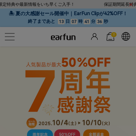
典や最新情報をいち早くご入手！
保証期間延長特典！計2
🏝 夏の大感謝セール開催中｜EarFun Clipが42%OFF！
終了まであと
日
時
分
秒
13
07
41
35
0