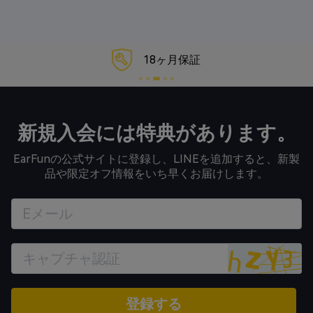
8ヶ月保証
安心
新規入会には特典があります。
EarFunの公式サイトに登録し、LINEを追加すると、新製
品や限定オフ情報をいち早くお届けします。
登録する