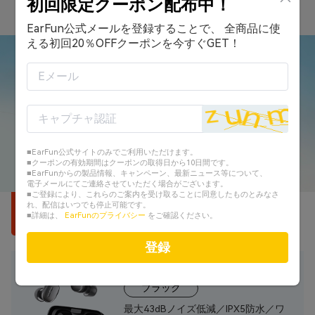
初回限定クーポン配布中！
数量限定、売り切れ次第終了！
EarFun公式メールを登録することで、 全商品に使
える初回20％OFFクーポンを今すぐGET！
■EarFun公式サイトのみでご利用いただけます。
■クーポンの有効期間はクーポンの取得日から10日間です。
■EarFunからの製品情報、キャンペーン、最新ニュース等について、
電子メールにてご連絡させていただく場合がございます。
■ご登録により、これらのご案内を受け取ることに同意したものとみなさ
れ、配信はいつでも停止可能です。
EarFun Free Pro 3
■詳細は、
EarFunのプライバシー
をご確認ください。
ANC搭載ワイヤレスイヤホン
登録
ブラック
最大43dBノイズ低減／IPX5防水／ワ