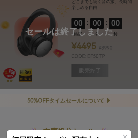
どこまでも続く音の旅、長時間
楽しめる自由
タイムセール日程
10月4日（土）：
EarFun Air Pro 4i
00
:
00
:
00
10月5日（日）：
EarFun Air Pro 4
セールは終了しました
10月6日（月）：
EarFun Clip
時間
分
秒
10月7日（火）：
EarFun OpenJump
10月8日（水）：
EarFun Tune Pro
¥4495
¥8990
タイムセール開始時間：
CODE: EF50TP
指定日 20:00〜（在庫がなくなり次第終了）
販売終了
注意事項
タイムセールは期間中の指定日に、決まった時間・数量限定で実
施されます。
他のクーポンや割引との併用はできません。
商品は在庫がなくなり次第、販売終了となります。
50%OFFタイムセールについて
在庫処分セール