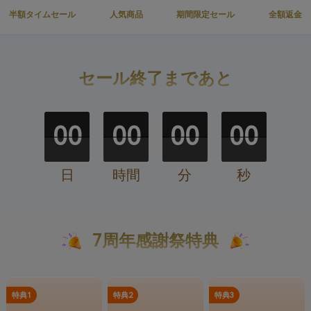
半額タイムセール
人気商品
期間限定セール
全額返金
セール終了まであと
00
00
00
00
日
時間
分
秒
7周年感謝祭特典
特典1
特典2
特典3