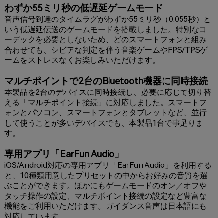
わずか55ミリ秒の低遅延ゲームモード
音声信号到達のタイムラグがわずか55ミリ秒（0.055秒）と
いう低遅延伝送のゲームモードを搭載しました。特別なコ
ーデックを必要としないため、どのスマートフォンと組み
合わせても、シビアな判定を伴う音楽ゲームやFPS/TPSゲ
ームをストレスなくお楽しみいただけます。
マルチポイントで2台のBluetooth機器に同時接続
本製品を2台のデバイスに同時接続し、必要に応じて切り替
える「マルチポイント接続」に対応しました。スマートフ
ォンとパソコン、スマートフォンとタブレットなど、並行
して使うことが多いデバイスでも、本製品1台で事足りま
す。
専用アプリ「EarFun Audio」
iOS/Android対応の専用アプリ「EarFun Audio」を利用する
と、10種類用意したプリセットの中からお好みの音質を選
ぶことができます。ほかにもゲームモードのオン／オフや
タッチ操作の設定、マルチポイント接続の設定など豊富な
機能をご利用いただけます。ガイダンス音声は日本語にも
対応しています。