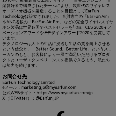
2018年、経験豊富な工業デザイナー・音響エンジニア・音
楽愛好者で構成されたチームにより、次世代のワイヤレス
オーディオ機器を製造することを目標としてEarFun
Technologyは設立されました。音質志向の「EarFun Air」
やANC搭載の「EarFun Air Pro」などの完全ワイヤレスイヤ
ホン製品は世界各国でベストセラーを記録、CES 2020イノ
ベーションアワードやiFデザインアワード2020を受賞して
います。
テクノロジーは人々の生活に浸透し生活の質を向上させる
という信念と、「Better Sound、Better Life」というスロ
ーガンのもと、お客様により一層ご満足いただけるプロダ
クトとユーザエクスペリエンスを提供できるよう、私たち
は努力を続けます。
お問合せ先
EarFun Technology Limited
eメール：marketing.jp@myearfun.com
公式WEBサイト：
https://www.myearfun.com/jp
X（旧Twitter）：@Earfun_JP