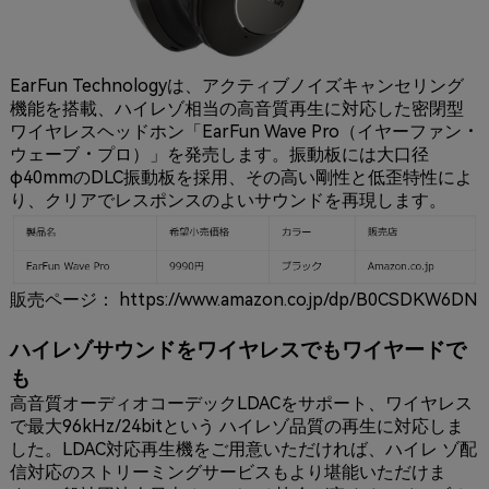
EarFun Technologyは、アクティブノイズキャンセリング
機能を搭載、ハイレゾ相当の高音質再生に対応した密閉型
ワイヤレスヘッドホン「EarFun Wave Pro（イヤーファン・
ウェーブ・プロ）」を発売します。振動板には大口径
φ40mmのDLC振動板を採用、その高い剛性と低歪特性によ
り、クリアでレスポンスのよいサウンドを再現します。
販売ページ：
https://www.amazon.co.jp/dp/B0CSDKW6DN
ハイレゾサウンドをワイヤレスでもワイヤードで
も
高音質オーディオコーデックLDACをサポート、ワイヤレス
で最大96kHz/24bitという ハイレゾ品質の再生に対応しま
した。LDAC対応再生機をご用意いただければ、ハイレ ゾ配
信対応のストリーミングサービスもより堪能いただけま