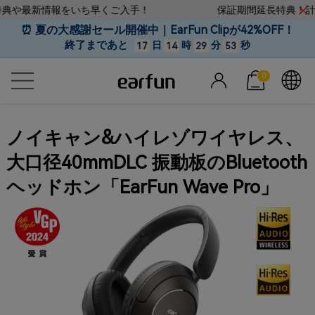
典や最新情報をいち早くご入手！
保証期間延長特典！計2
⏰ 夏の大感謝セール開催中｜EarFun Clipが42%OFF！
終了まであと
日
時
分
秒
17
14
29
52
0
ノイキャン&ハイレゾワイヤレス、
大口径40mmDLC 振動板のBluetooth
ヘッドホン「EarFun Wave Pro」