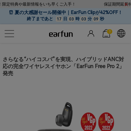
限定特典や最新情報をいち早くご入手！
保証期間延長特典！
⏰ 夏の大感謝セール開催中｜EarFun Clipが42%OFF！
終了まであと
日
時
分
秒
17
03
03
08
0
さらなる“ハイコスパ”を実現、ハイブリッドANC対
応の完全ワイヤレスイヤホン「EarFun Free Pro 2」
発売