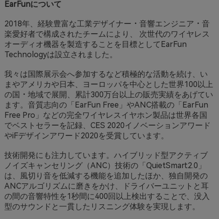
EarFunについて
2018年、経験豊富な工業デザイナー・音響エンジニア・音
楽愛好者で構成されたチームにより、 次世代のワイヤレス
オーディオ機器を製造することを目標としてEarFun
Technologyは設立されました。
我々は国際展示会へ参加するなど積極的な活動を続け、い
まやアメリカや日本、ヨーロッパを中心とした世界100以上
の国・地域で展開、累計300万台以上の販売実績をあげてい
ます。音質志向の「EarFun Free」やANC搭載の「EarFun
Free Pro」などの完全ワイヤレスイヤホン製品は世界各国
でベストセラーを記録、CES 2020イノベーションアワード
やiFデザインアワード2020を受賞しています。
技術開発にも注力しています。ハイブリッド型アクティブ
ノイズキャンセリング（ANC）技術の「QuietSmart2.0」
は、風切り音を低減する機能を追加したほか、独自開発の
ANCアルゴリズムに磨きをかけ、ドライバーユニットと耳
の間の音響特性を1秒間に400回以上検出することで、没入
型のサウンドと一貫したリスニング体験を実現します。