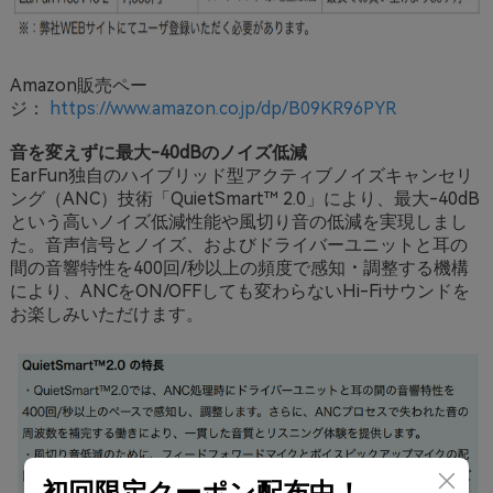
Amazon販売ペー
ジ：
https://www.amazon.co.jp/dp/B09KR96PYR
音を変えずに最大-40dBのノイズ低減
EarFun独自のハイブリッド型アクティブノイズキャンセリ
ング（ANC）技術「QuietSmart™ 2.0」により、最大-40dB
という高いノイズ低減性能や風切り音の低減を実現しまし
た。音声信号とノイズ、およびドライバーユニットと耳の
間の音響特性を400回/秒以上の頻度で感知・調整する機構
により、ANCをON/OFFしても変わらないHi-Fiサウンドを
お楽しみいただけます。