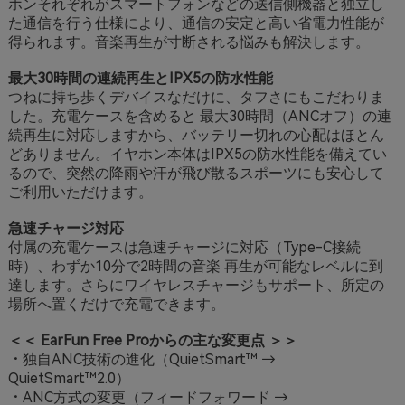
ホンそれぞれがスマートフォンなどの送信側機器と独立し
た通信を行う仕様により、通信の安定と高い省電力性能が
得られます。音楽再生が寸断される悩みも解決します。
最大30時間の連続再生とIPX5の防水性能
つねに持ち歩くデバイスなだけに、タフさにもこだわりま
した。充電ケースを含めると 最大30時間（ANCオフ）の連
続再生に対応しますから、バッテリー切れの心配はほとん
どありません。イヤホン本体はIPX5の防水性能を備えてい
るので、突然の降雨や汗が飛び散るスポーツにも安心して
ご利用いただけます。
急速チャージ対応
付属の充電ケースは急速チャージに対応（Type-C接続
時）、わずか10分で2時間の音楽 再生が可能なレベルに到
達します。さらにワイヤレスチャージもサポート、所定の
場所へ置くだけで充電できます。
＜＜ EarFun Free Proからの主な変更点 ＞＞
・独自ANC技術の進化（QuietSmart™ →
QuietSmart™2.0）
・ANC方式の変更（フィードフォワード →