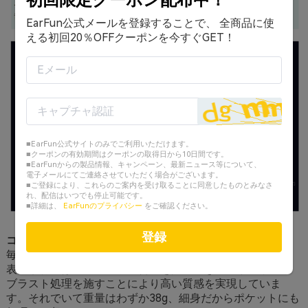
初回限定クーポン配布中！
EarFun公式メールを登録することで、 全商品に使
える初回20％OFFクーポンを今すぐGET！
■EarFun公式サイトのみでご利用いただけます。
■クーポンの有効期間はクーポンの取得日から10日間です。
■EarFunからの製品情報、キャンペーン、最新ニュース等について、
電子メールにてご連絡させていただく場合がございます。
■ご登録により、これらのご案内を受け取ることに同意したものとみなさ
れ、配信はいつでも停止可能です。
■詳細は、
EarFunのプライバシー
をご確認ください。
登録
コンパクト&質感重視の充電ケース
毎日持ち歩くものだから、充電ケースにこだわりました。
表面素材にはアルミニウム合金を採用、きめ細かいサンド
ブラスト処理を施すことにより高い質感を実現していま
す。それでいて重量はわずか38g、細身だからポケットにも