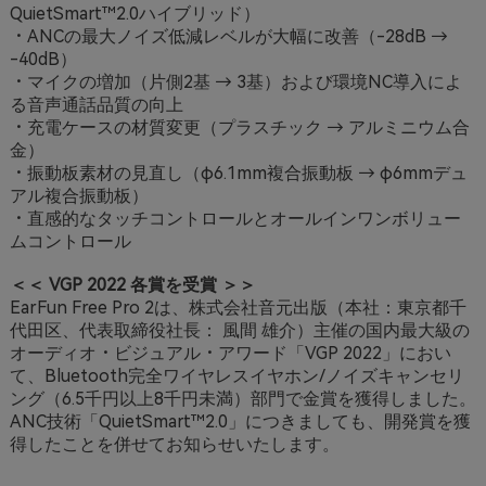
QuietSmart™2.0ハイブリッド）
・ANCの最大ノイズ低減レベルが大幅に改善（-28dB →
-40dB）
・マイクの増加（片側2基 → 3基）および環境NC導入によ
る音声通話品質の向上
・充電ケースの材質変更（プラスチック → アルミニウム合
金）
・振動板素材の見直し（φ6.1mm複合振動板 → φ6mmデュ
アル複合振動板）
・直感的なタッチコントロールとオールインワンボリュー
ムコントロール
＜＜ VGP 2022 各賞を受賞 ＞＞
EarFun Free Pro 2は、株式会社音元出版（本社：東京都千
代田区、代表取締役社長： 風間 雄介）主催の国内最大級の
オーディオ・ビジュアル・アワード「VGP 2022」におい
て、Bluetooth完全ワイヤレスイヤホン/ノイズキャンセリ
ング（6.5千円以上8千円未満）部門で金賞を獲得しました。
ANC技術「QuietSmart™2.0」につきましても、開発賞を獲
得したことを併せてお知らせいたします。