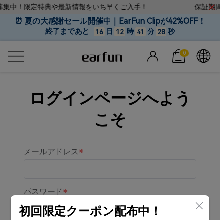
ち募集中！限定特典や最新情報をいち早くご入手！
保証期間
⏰ 夏の大感謝セール開催中｜EarFun Clipが42%OFF！
終了まであと
日
時
分
秒
16
12
41
27
0
ログインページへよう
こそ
メールアドレス
パスワード
初回限定クーポン配布中！