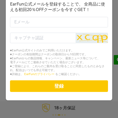
EarFun公式メールを登録することで、 全商品に使
ログイン状態を保持する
える初回20％OFFクーポンを今すぐGET！
ログイン
または
アカウントを作成する
■EarFun公式サイトのみでご利用いただけます。
Googleでログイン
■クーポンの有効期間はクーポンの取得日から10日間です。
■EarFunからの製品情報、キャンペーン、最新ニュース等について、
電子メールにてご連絡させていただく場合がございます。
Facebookでログイン
■ご登録により、これらのご案内を受け取ることに同意したものとみなさ
れ、配信はいつでも停止可能です。
■詳細は、
EarFunのプライバシー
をご確認ください。
パスワードを忘れた？
登録
18ヶ月保証