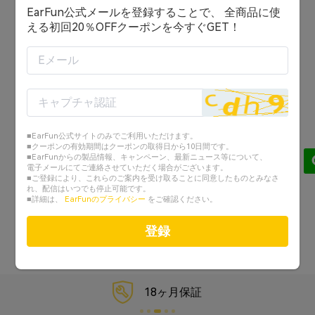
EarFun公式メールを登録することで、 全商品に使
ログイン状態を保持する
える初回20％OFFクーポンを今すぐGET！
ログイン
または
アカウントを作成する
■EarFun公式サイトのみでご利用いただけます。
Googleでログイン
■クーポンの有効期間はクーポンの取得日から10日間です。
■EarFunからの製品情報、キャンペーン、最新ニュース等について、
電子メールにてご連絡させていただく場合がございます。
Facebookでログイン
■ご登録により、これらのご案内を受け取ることに同意したものとみなさ
れ、配信はいつでも停止可能です。
■詳細は、
EarFunのプライバシー
をご確認ください。
パスワードを忘れた？
登録
18ヶ月保証