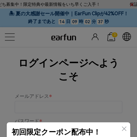
友だち募集中！限定特典や最新情報をいち早くご入手！
保証
🏝 夏の大感謝セール開催中｜EarFun Clipが42%OFF！
終了まであと
日
時
分
秒
14
09
02
37
0
ログインページへよう
こそ
メールアドレス
パスワード
初回限定クーポン配布中！