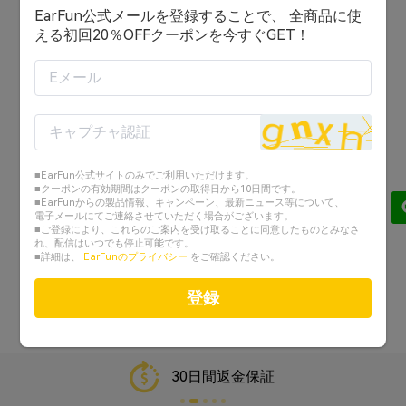
EarFun公式メールを登録することで、 全商品に使
ログイン状態を保持する
える初回20％OFFクーポンを今すぐGET！
ログイン
または
アカウントを作成する
■EarFun公式サイトのみでご利用いただけます。
Googleでログイン
■クーポンの有効期間はクーポンの取得日から10日間です。
■EarFunからの製品情報、キャンペーン、最新ニュース等について、
電子メールにてご連絡させていただく場合がございます。
Facebookでログイン
■ご登録により、これらのご案内を受け取ることに同意したものとみなさ
れ、配信はいつでも停止可能です。
■詳細は、
EarFunのプライバシー
をご確認ください。
パスワードを忘れた？
登録
30日間返金保証