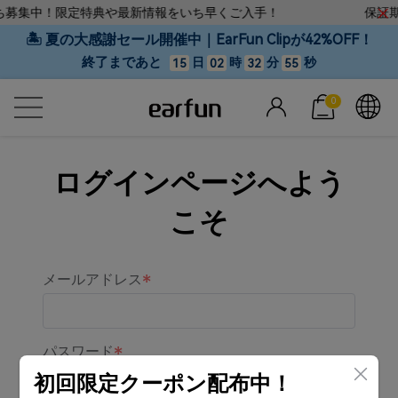
だち募集中！限定特典や最新情報をいち早くご入手！
保証期
🏝 夏の大感謝セール開催中｜EarFun Clipが42%OFF！
終了まであと
日
時
分
秒
15
02
32
55
0
ログインページへよう
こそ
メールアドレス
パスワード
初回限定クーポン配布中！