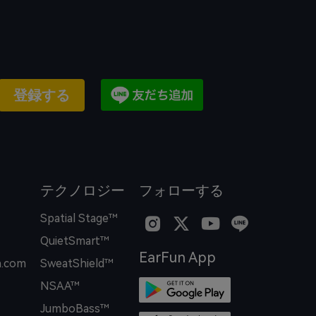
登録する
テクノロジー
フォローする
Spatial Stage™
QuietSmart™
EarFun App
.com
SweatShield™
NSAA™
JumboBass™