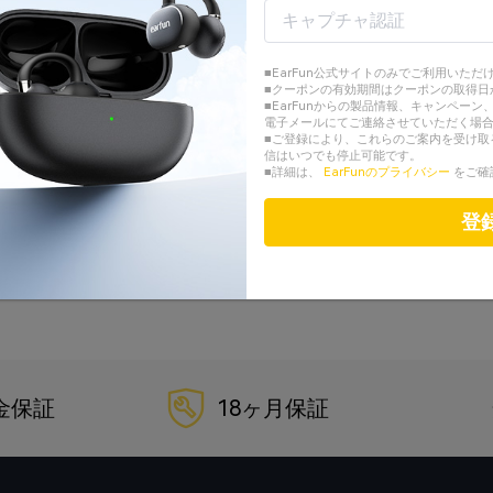
ログイン
または
■EarFun公式サイトのみでご利用いただ
■クーポンの有効期間はクーポンの取得日
アカウントを作成する
■EarFunからの製品情報、キャンペー
電子メールにてご連絡させていただく場
■ご登録により、これらのご案内を受け取
Googleでログイン
信はいつでも停止可能です。
■詳細は、
EarFunのプライバシー
をご確
Facebookでログイン
登
パスワードを忘れた？
金保証
18ヶ月保証