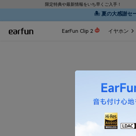
LINE友だち募集中！限定特典や最新情報をいち早くご入手！
🏝 夏の大感謝セール
EarFun Clip 2
イヤホン