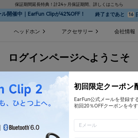
保証期間延長特典！計24ヶ月保証期間、詳しくはこちら
開催中｜EarFun Clipが42%OFF！
終了まであと
16
ヘッドホン
アクセサリー
会社情報
ログインページへようこそ
メールアドレス
初回限定クーポン
EarFun公式メールを登録
パスワード
初回20％OFFクーポンを今す
ログイン状態を保持する