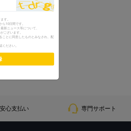
けます。
から10日間です。
ン、最新ニュース等について、
合がございます。
ることに同意したものとみなされ、配
認ください。
録
安心支払い
専門サポート