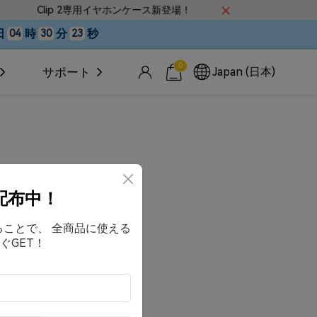
Clip 2専用イヤホンケース新登場！
LINE友だち
日
時
分
秒
04
30
22
0
Japan (日本)
サポート
配布中！
することで、 全商品に使える
ぐGET！