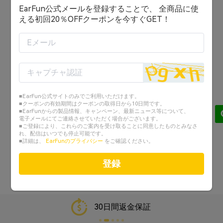
EarFun公式メールを登録することで、 全商品に使
ログイン状態を保持する
える初回20％OFFクーポンを今すぐGET！
ログイン
または
アカウントを作成する
■EarFun公式サイトのみでご利用いただけます。
Googleでログイン
■クーポンの有効期間はクーポンの取得日から10日間です。
■EarFunからの製品情報、キャンペーン、最新ニュース等について、
電子メールにてご連絡させていただく場合がございます。
Facebookでログイン
■ご登録により、これらのご案内を受け取ることに同意したものとみなさ
れ、配信はいつでも停止可能です。
■詳細は、
EarFunのプライバシー
をご確認ください。
パスワードを忘れた？
登録
30日間返金保証