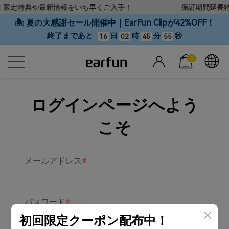
中！限定特典や最新情報をいち早くご入手！
保証期間延長特
🏝 夏の大感謝セール開催中｜EarFun Clipが42%OFF！
終了まであと
日
時
分
秒
16
02
45
55
0
ログインページへよう
こそ
メールアドレス
パスワード
初回限定クーポン配布中！