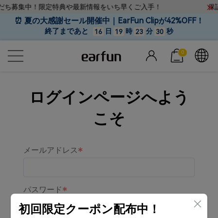
友だち募集中！限定特典や最新情報をいち早くご入手！
保証
⏰ 夏の大感謝セール開催中｜EarFun Clipが42%OFF！
終了まであと
日
時
分
秒
16
19
23
30
0
ログインページへよう
こそ
メールアドレス
パスワード
初回限定クーポン配布中！