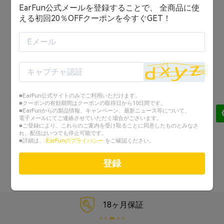
EarFun公式メールを登録することで、 全商品に使
ログイン状態を保持する
える初回20％OFFクーポンを今すぐGET！
ログイン
または
アカウントを作成する
■EarFun公式サイトのみでご利用いただけます。
Googleでログイン
■クーポンの有効期間はクーポンの取得日から10日間です。
■EarFunからの製品情報、キャンペーン、最新ニュース等について、
電子メールにてご連絡させていただく場合がございます。
Facebookでログイン
■ご登録により、これらのご案内を受け取ることに同意したものとみなさ
れ、配信はいつでも停止可能です。
■詳細は、
EarFunのプライバシー
をご確認ください。
パスワードを忘れた？
登録
18ヶ月保証