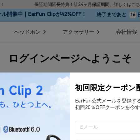
保証期間延長特典！計24ヶ月保証期間、詳しくはこちら
開催中｜EarFun Clipが42%OFF！
終了まであと
16
ヘッドホン
アクセサリー
会社情報
ログインページへようこそ
メールアドレス
初回限定クーポン
EarFun公式メールを登録
パスワード
初回20％OFFクーポンを今す
ログイン状態を保持する