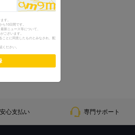
けます。
から10日間です。
ン、最新ニュース等について、
合がございます。
ることに同意したものとみなされ、配
認ください。
録
安心支払い
専門サポート