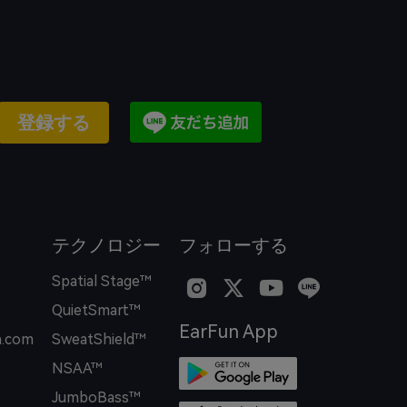
登録する
テクノロジー
フォローする
Spatial Stage™
QuietSmart™
EarFun App
.com
SweatShield™
NSAA™
JumboBass™