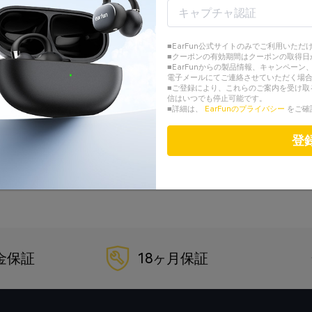
ログイン
または
■EarFun公式サイトのみでご利用いただ
■クーポンの有効期間はクーポンの取得日
アカウントを作成する
■EarFunからの製品情報、キャンペー
電子メールにてご連絡させていただく場
■ご登録により、これらのご案内を受け取
Googleでログイン
信はいつでも停止可能です。
■詳細は、
EarFunのプライバシー
をご確
Facebookでログイン
登
パスワードを忘れた？
金保証
18ヶ月保証