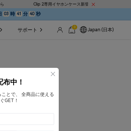
Clip 2専用イヤホンケース新登場！
LI
日
時
分
秒
03
41
39
0
Japan (日本)
サポート
配布中！
することで、 全商品に使える
ぐGET！