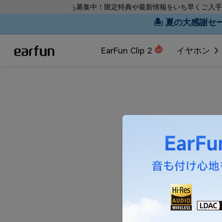
LINE友だち募集中！限定特典や最新情報をいち早くご入手！
🏝 夏の大感謝セール
EarFun Clip 2
イヤホン