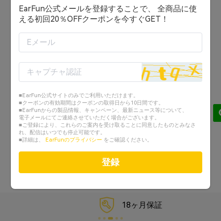
EarFun公式メールを登録することで、 全商品に使
ログイン状態を保持する
える初回20％OFFクーポンを今すぐGET！
ログイン
または
アカウントを作成する
■EarFun公式サイトのみでご利用いただけます。
Googleでログイン
■クーポンの有効期間はクーポンの取得日から10日間です。
■EarFunからの製品情報、キャンペーン、最新ニュース等について、
電子メールにてご連絡させていただく場合がございます。
Facebookでログイン
■ご登録により、これらのご案内を受け取ることに同意したものとみなさ
れ、配信はいつでも停止可能です。
■詳細は、
EarFunのプライバシー
をご確認ください。
パスワードを忘れた？
登録
18ヶ月保証