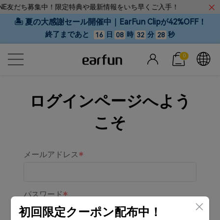
INE友だち募集中！限定特典や最新情報をいち早くご入手！
🏝 夏の大感謝セール開催中｜EarFun Clipが42%OFF！
終了まであと
日
時
分
秒
16
08
32
27
0
ログインページへよう
こそ
メールアドレス
パスワード
初回限定クーポン配布中！