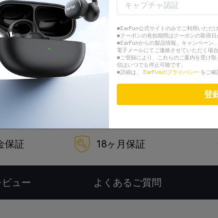
お支払い方法
■EarFun公式サイトのみでご利用いただ
■クーポンの有効期間はクーポンの取得日
■EarFunからの製品情報、キャンペー
電子メールにてご連絡させていただく場
■ご登録により、これらのご案内を受け取
信はいつでも停止可能です。
■詳細は、
EarFunのプライバシー
をご確
ご入金確認後、24時間以内に商
登
金保証
18ヶ月保証
レビュー
よくあるご質問