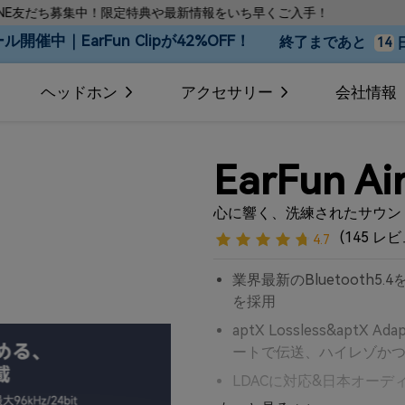
特典や最新情報をいち早くご入手！
保証期間延長特典！計
開催中｜EarFun Clipが42%OFF！
終了まであと
14
ヘッドホン
アクセサリー
会社情報
EarFun Air
心に響く、洗練されたサウン
(145 レ
4.7
業界最新のBluetooth5.
を採用
aptX Lossless&apt
ートで伝送、ハイレゾか
LDACに対応&日本オー