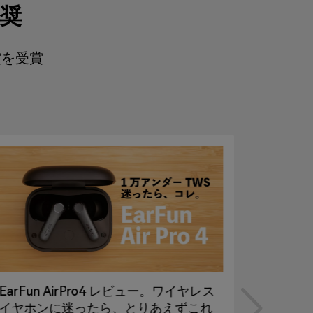
推奨
賞を受賞
EarFun AirPro4 レビュー。ワイヤレス
【 Ear
イヤホンに迷ったら、とりあえずこれ
ないヴ