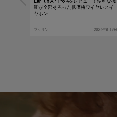
EarFun Air Pro 4をレビュー！便利な機
能が全部そろった低価格ワイヤレスイ
ヤホン
。安価でも多
ホン
マクリン
2024年8月9
24年8月3日