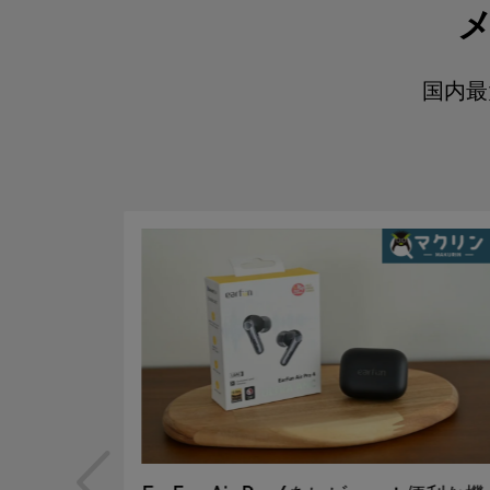
メ
国内最