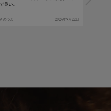
で良い。
低域に
きのつよ
2024年9月22日
MIYABI /C