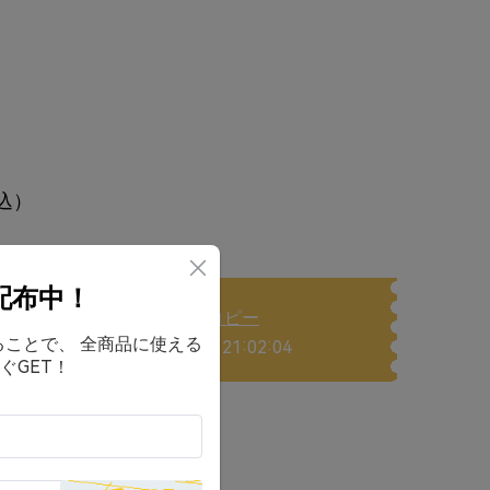
nd技術に対応
Smart 3.0」・ハイブリッド・アダプティブ式ノイズキ
0dBのノイズを低減
のLE AudioとAuracast™に対応
内蔵され、cVc 8.0ノイキャン機能とAI技術を活
って、どこでもクリアな通話を実現
込）
配布中！
EFESS26
コピー
ド、シムレスなゲーム体験
することで、 全商品に使える
有効期限： 14 日 21:02:01
ぐGET！
）
に追加
料）