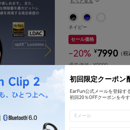
もっと見る
QCC Snapdragon Sou
EarFun独自の「Quiet
ャンセリング機能、最大5
ネイビー
次世代Bluetoothオーディオ
左右各3基の高性能マイクが
セール価格
用したアルゴリズムによ
-20%
7990
¥
最大52時間再生可能
（税
マルチポイント接続
通常価格:
¥9990
Google Fast Pairに対応
初回限定クーポン
ワイヤレス・急速充電
20% OFF
50ms低遅延ゲームモー
EarFun公式メールを登録
初回20％OFFクーポンを今す
装着検出に対応
IPX5防水（イヤホンのみ
カート
今すぐご購入（送料無