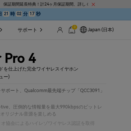
24ヶ月保証期間、詳しくはこちら
Clip 2専用イヤホン
日
時
分
秒
21
02
14
0
Japan (日本)
サポート
 Pro 4
ドを仕上げた完全ワイヤレスイヤホン
ビュー)
4をサポート、Qualcomm最先端チップ「QCC3091」
X Adaptive、圧倒的な情報量を最大990kbpsのビットレ
つオリジナル音源を楽しめる
ディオ協会によるハイレゾワイヤレス認証を取得