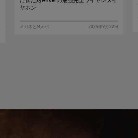
にきた対Ankerの最強完全ワイヤレスイ
ヤホン
メガネとM天パ
2024年9月22日
日