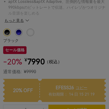
aptX Lossless&aptX Adaptive、圧倒的な情報量を最大
990kbpsのビットレートで伝送、ハイレゾかつオリジナ
ル音源を楽しめる
もっと見る
LDACに対応&日本オーディオ協会によるハイレゾワイ
ヤレス認証を取得
QCC Snapdragon Sound技術に対応
ブラック
EarFun独自の「QuietSmart 3.0」・ハイブリッド・ア
ダプティブ式ノイズキャンセリング機能、最大50dBの
セール価格
ノイズを低減
-20%
7990
¥
（税込）
次世代BluetoothオーディオのLE AudioとAuracast™に
対応
通常価格:
¥9990
左右各3基の高性能マイクが内蔵され、cVc 8.0ノイキャ
ン機能とAI技術を活用したアルゴリズムによって、どこ
でもクリアな通話を実現
EFESS26
コピー
20% OFF
有効期限： 14 日 15:21:17
最大52時間再生可能
マルチポイント接続