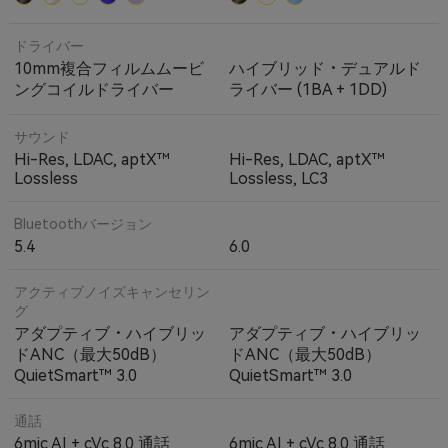
ドライバー
10mm複合フィルムムービ
ハイブリッド・デュアルド
ングコイルドライバー
ライバー (1BA + 1DD)
サウンド
Hi-Res, LDAC, aptX™
Hi-Res, LDAC, aptX™
Lossless
Lossless, LC3
Bluetoothバージョン
5.4
6.0
アクティブノイズキャンセリン
グ
アダプティブ・ハイブリッ
アダプティブ・ハイブリッ
ドANC（最大50dB）
ドANC（最大50dB）
QuietSmart™ 3.0
QuietSmart™ 3.0
通話
6mic AI + cVc 8.0 通話
6mic AI + cVc 8.0 通話