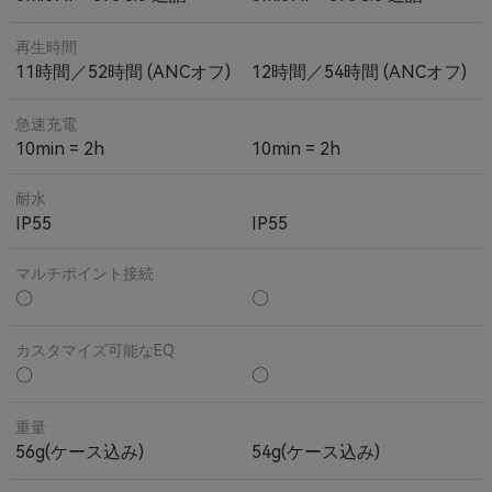
再生時間
11時間／52時間 (ANCオフ)
12時間／54時間 (ANCオフ)
急速充電
10min = 2h
10min = 2h
耐水
IP55
IP55
マルチポイント接続
〇
〇
カスタマイズ可能なEQ
〇
〇
重量
56g(ケース込み)
54g(ケース込み)