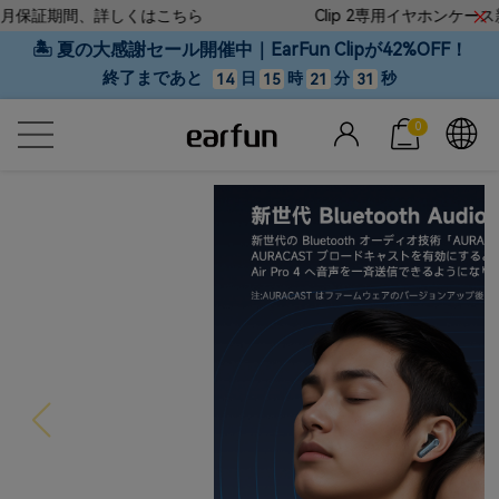
詳しくはこちら
Clip 2専用イヤホンケース新登場！
🏝 夏の大感謝セール開催中｜EarFun Clipが42%OFF！
終了まであと
日
時
分
秒
14
15
21
29
0