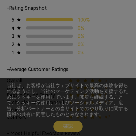
-Rating Snapshot
5
100%
4
0%
3
0%
2
0%
1
0%
-Average Customer Ratings
Overall
5
当社は、お客様が当社ウェブサイトで最高の体験を得ら
Durable
4
れるようにし、当社のマーケティング活動を支援するた
Best in Sound Quality
5
めにクッキーを使用しています。閲覧を継続すること
Technologically Advanced
で、クッキーの使用、およびソーシャルメディア、広
4.7
告、分析パートナーとの当サイトでのやり取りに関する
Value
4.3
情報の共有に同意したものとみなされます。
Comfort
4.7
確認
- Most Helpful Favorable Review