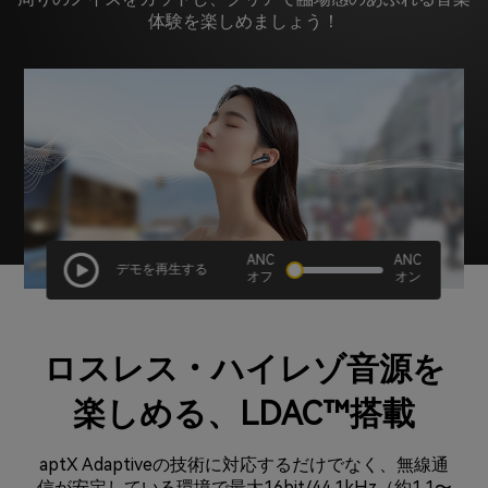
体験を楽しめましょう！
ANC
ANC
デモを再生する
オフ
オン
ロスレス・ハイレゾ音源を
楽しめる、LDAC™搭載
aptX Adaptiveの技術に対応するだけでなく、無線通
信が安定している環境で最大16bit/44.1kHz（約1.1〜