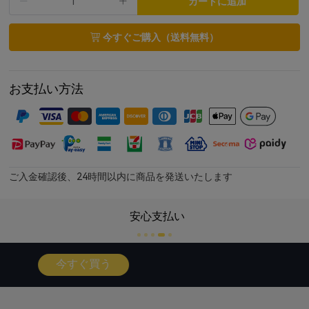
カートに追加
Google Fast Pairに対応
ワイヤレス・急速充電
今すぐご購入（送料無料）
50ms低遅延ゲームモード、シムレスなゲーム体験
装着検出に対応
お支払い方法
IPX5防水（イヤホンのみ）
ご入金確認後、24時間以内に商品を発送いたします
い
専門サ
今すぐ買う