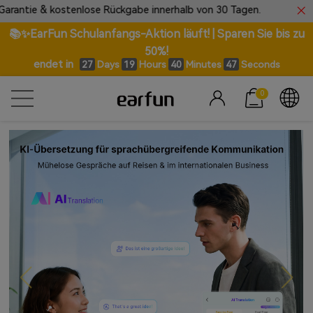
e Rückgabe innerhalb von 30 Tagen.
🎼Wir präsentier
📚✨EarFun Schulanfangs-Aktion läuft! | Sparen Sie bis zu
50%!
endet in
Days
Hours
Minutes
Seconds
27
19
40
46
0