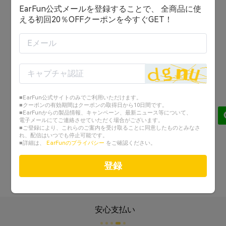
EarFun公式メールを登録することで、 全商品に使
ログイン状態を保持する
える初回20％OFFクーポンを今すぐGET！
ログイン
または
アカウントを作成する
■EarFun公式サイトのみでご利用いただけます。
Googleでログイン
■クーポンの有効期間はクーポンの取得日から10日間です。
■EarFunからの製品情報、キャンペーン、最新ニュース等について、
電子メールにてご連絡させていただく場合がございます。
Facebookでログイン
■ご登録により、これらのご案内を受け取ることに同意したものとみなさ
れ、配信はいつでも停止可能です。
■詳細は、
EarFunのプライバシー
をご確認ください。
パスワードを忘れた？
登録
安心支払い