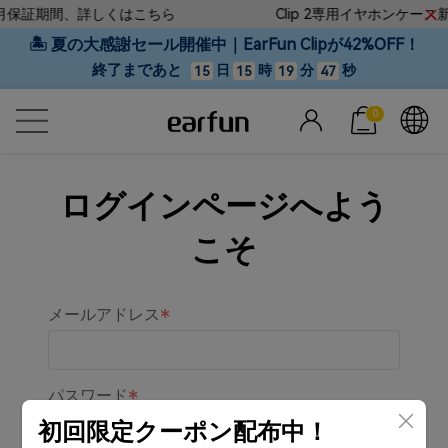
月保証期間、詳しくはこちら
Clip 2専用イヤホンケース
🏝 夏の大感謝セール開催中｜EarFun Clipが42%OFF！
終了まであと
日
時
分
秒
15
15
19
47
0
ログインページへよう
こそ
メールアドレス
パスワード
初回限定クーポン配布中！