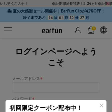
いち早くご入手！
保証期間延長特典！計24ヶ月保証期間
🏝 夏の大感謝セール開催中｜EarFun Clipが42%OFF！
終了まであと
日
時
分
秒
14
01
50
27
0
ログインページへよう
こそ
メールアドレス
パスワード
初回限定クーポン配布中！