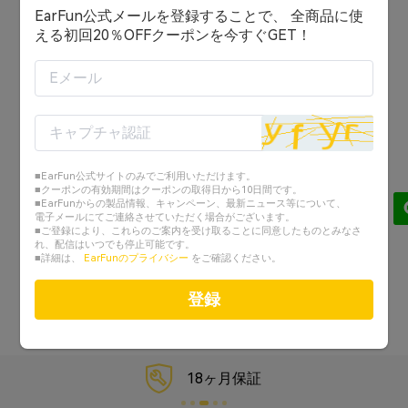
EarFun公式メールを登録することで、 全商品に使
ログイン状態を保持する
える初回20％OFFクーポンを今すぐGET！
ログイン
または
アカウントを作成する
■EarFun公式サイトのみでご利用いただけます。
Googleでログイン
■クーポンの有効期間はクーポンの取得日から10日間です。
■EarFunからの製品情報、キャンペーン、最新ニュース等について、
電子メールにてご連絡させていただく場合がございます。
Facebookでログイン
■ご登録により、これらのご案内を受け取ることに同意したものとみなさ
れ、配信はいつでも停止可能です。
■詳細は、
EarFunのプライバシー
をご確認ください。
パスワードを忘れた？
登録
18ヶ月保証