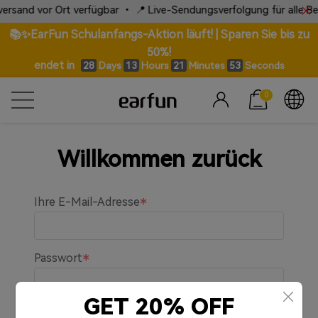
ersand vor Ort verfügbar • 📍 Live-Sendungsverfolgung für alle Bes
📚✨EarFun Schulanfangs-Aktion läuft! | Sparen Sie bis zu
50%!
endet in
Days
Hours
Minutes
Seconds
28
13
21
53
0
Willkommen zurück
Ihre E-Mail-Adresse
Passwort
GET 20% OFF
An mich erinnern.