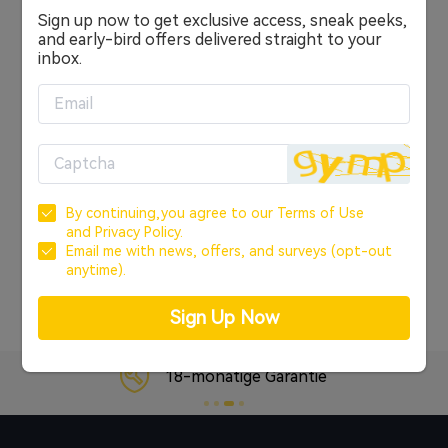
Sign up now to get exclusive access, sneak peeks,
Anmelden
and early-bird offers delivered straight to your
inbox.
ODER
KONTO ERSTELLEN
Anmelden über Google
By continuing,you agree to our
Terms of Use
Anmelden über Facebook
and
Privacy Policy.
Email me with news, offers, and surveys (opt-out
anytime).
Passwort vergessen?
Sign Up Now
18-monatige Garantie