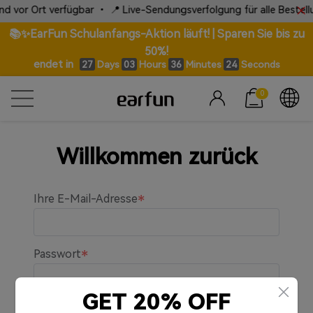
d vor Ort verfügbar • 📍 Live-Sendungsverfolgung für alle Bestellu
📚✨EarFun Schulanfangs-Aktion läuft! | Sparen Sie bis zu
50%!
endet in
Days
Hours
Minutes
Seconds
27
03
36
24
0
Willkommen zurück
Ihre E-Mail-Adresse
Passwort
GET 20% OFF
An mich erinnern.