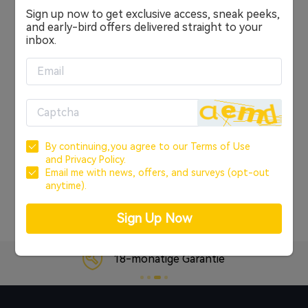
Sign up now to get exclusive access, sneak peeks,
Anmelden
and early-bird offers delivered straight to your
inbox.
ODER
KONTO ERSTELLEN
Anmelden über Google
By continuing,you agree to our
Terms of Use
Anmelden über Facebook
and
Privacy Policy.
Email me with news, offers, and surveys (opt-out
anytime).
Passwort vergessen?
Sign Up Now
18-monatige Garantie