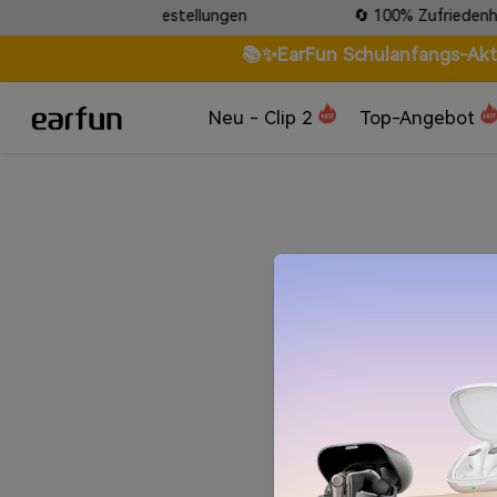
olgung für alle Bestellungen
🔄 100% Zufriedenheitsg
📚✨EarFun Schulanfangs-Aktio
Neu - Clip 2
Top-Angebot