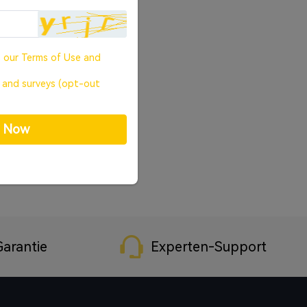
o our
Terms of Use
and
, and surveys (opt-out
p Now
arantie
Experten-Support