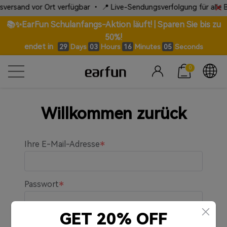
versand vor Ort verfügbar • 📍 Live-Sendungsverfolgung für alle Be
📚✨EarFun Schulanfangs-Aktion läuft! | Sparen Sie bis zu
50%!
endet in
Days
Hours
Minutes
Seconds
29
03
16
05
0
Willkommen zurück
Ihre E-Mail-Adresse
Passwort
GET 20% OFF
An mich erinnern.