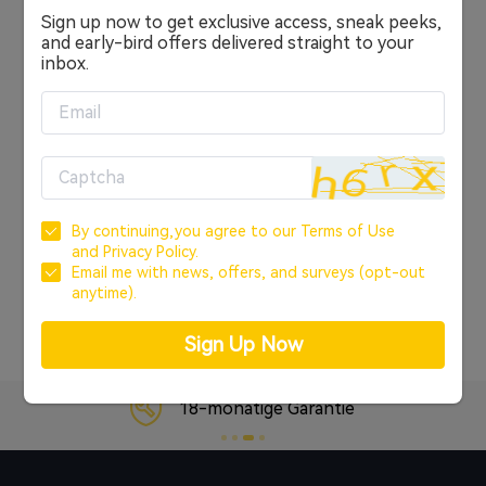
Sign up now to get exclusive access, sneak peeks,
Anmelden
and early-bird offers delivered straight to your
inbox.
ODER
KONTO ERSTELLEN
Anmelden über Google
By continuing,you agree to our
Terms of Use
Anmelden über Facebook
and
Privacy Policy.
Email me with news, offers, and surveys (opt-out
anytime).
Passwort vergessen?
Sign Up Now
18-monatige Garantie