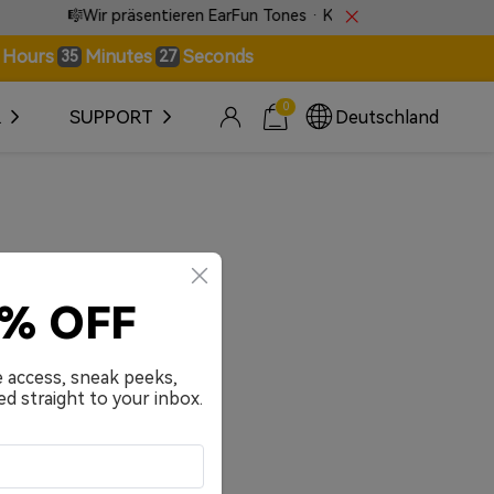
🎼Wir präsentieren EarFun Tones · Klänge, die ohne Worte spre
Hours
Minutes
Seconds
35
26
0
R
SUPPORT
Deutschland
0% OFF
e access, sneak peeks,
ed straight to your inbox.