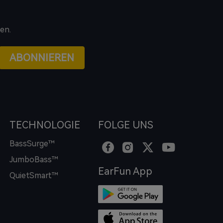
en.
ABONNIEREN
TECHNOLOGIE
FOLGE UNS
BassSurge™
JumboBass™
EarFun App
QuietSmart™