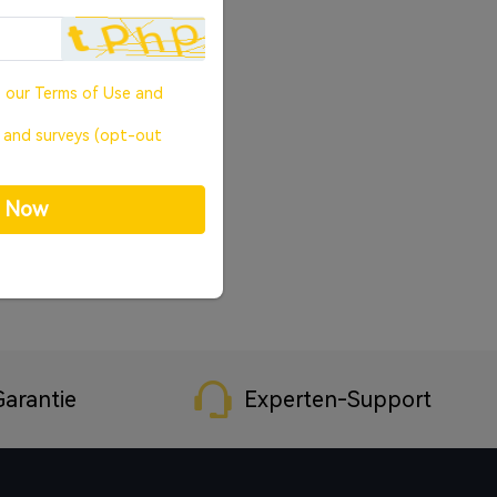
o our
Terms of Use
and
, and surveys (opt-out
p Now
arantie
Experten-Support