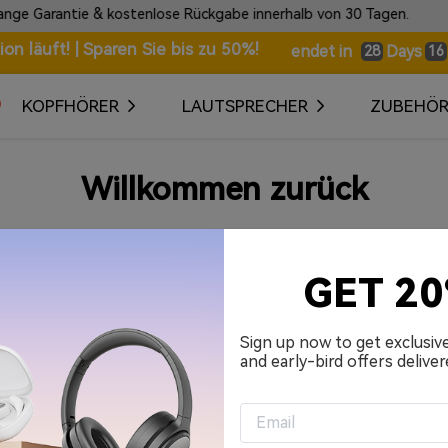
 Garantie & kostenlose Rückgabe innerhalb von 30 Tagen.
n läuft! | Sparen Sie bis zu 50%!
Days
endet in
28
16
KOPFHÖRER
LAUTSPRECHER
ZUBEHÖ
Willkommen zurück
Ihre E-Mail-Adresse
GET 2
Passwort
Sign up now to get exclusiv
and early-bird offers deliver
An mich erinnern.