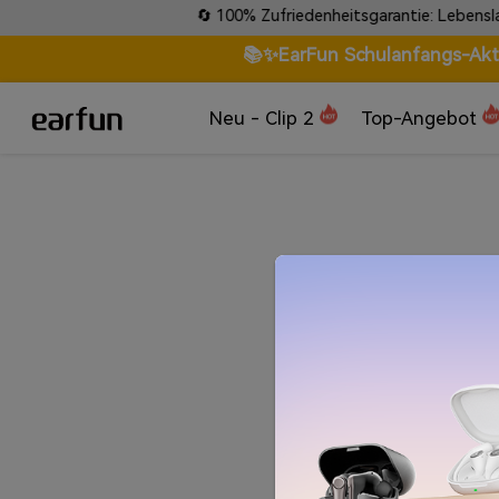
llungen
🔄 100% Zufriedenheitsgarantie: Lebenslange
📚✨EarFun Schulanfangs-Aktio
Neu - Clip 2
Top-Angebot