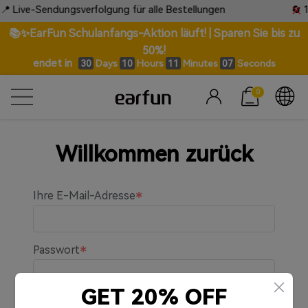
 Live-Sendungsverfolgung für alle Bestellungen
🔄 1
📚✨EarFun Schulanfangs-Aktion läuft! | Sparen Sie bis zu
50%!
endet in
Days
Hours
Minutes
Seconds
30
10
11
07
0
Willkommen zurück
Ihre E-Mail-Adresse
Passwort
GET 20% OFF
An mich erinnern.