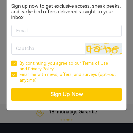
Sign up now to get exclusive access, sneak peeks,
Anmelden
and early-bird offers delivered straight to your
inbox.
ODER
KONTO ERSTELLEN
Anmelden über Google
By continuing,you agree to our
Terms of Use
Anmelden über Facebook
and
Privacy Policy.
Email me with news, offers, and surveys (opt-out
anytime).
Passwort vergessen?
Sign Up Now
18-monatige Garantie