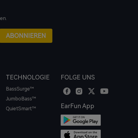
en.
ABONNIEREN
TECHNOLOGIE
FOLGE UNS
BassSurge™
JumboBass™
EarFun App
QuietSmart™