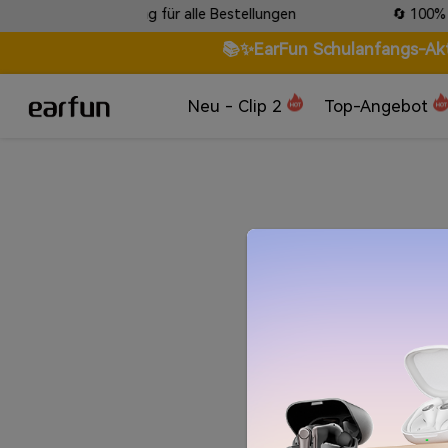
endungsverfolgung für alle Bestellungen
🔄 100% Zufri
📚✨EarFun Schulanfangs-Aktio
Neu - Clip 2
Top-Angebot