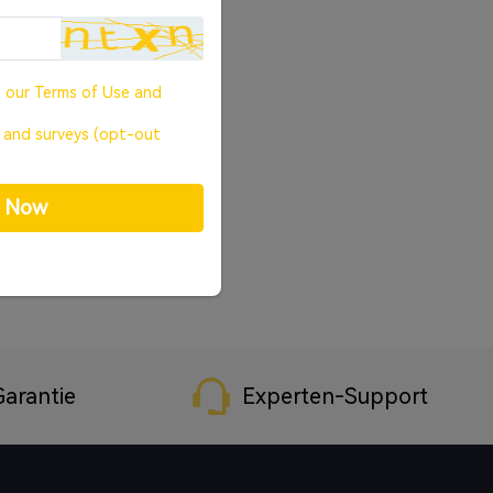
o our
Terms of Use
and
, and surveys (opt-out
p Now
arantie
Experten-Support