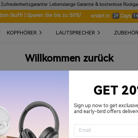
edenheitsgarantie: Lebenslange Garantie & kostenlose Rückgabe in
n läuft! | Sparen Sie bis zu 50%!
Days
endet in
29
14
KOPFHÖRER
LAUTSPRECHER
ZUBEHÖ
Willkommen zurück
Ihre E-Mail-Adresse
GET 2
Passwort
Sign up now to get exclusiv
and early-bird offers deliver
An mich erinnern.