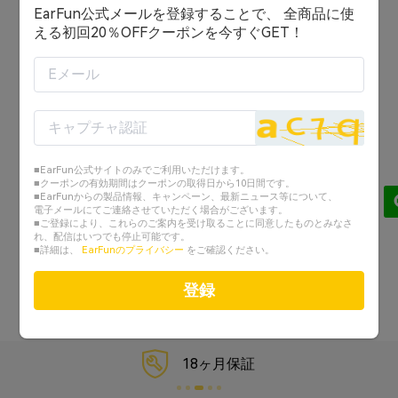
EarFun公式メールを登録することで、 全商品に使
ログイン状態を保持する
える初回20％OFFクーポンを今すぐGET！
ログイン
または
アカウントを作成する
■EarFun公式サイトのみでご利用いただけます。
Googleでログイン
■クーポンの有効期間はクーポンの取得日から10日間です。
■EarFunからの製品情報、キャンペーン、最新ニュース等について、
電子メールにてご連絡させていただく場合がございます。
Facebookでログイン
■ご登録により、これらのご案内を受け取ることに同意したものとみなさ
れ、配信はいつでも停止可能です。
■詳細は、
EarFunのプライバシー
をご確認ください。
パスワードを忘れた？
登録
18ヶ月保証