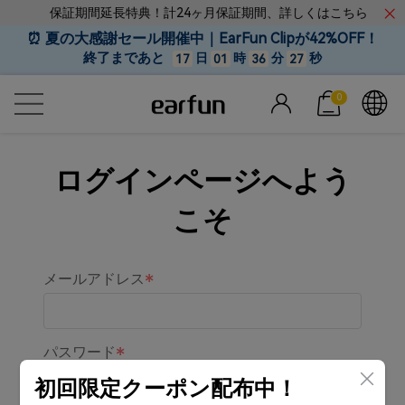
保証期間延長特典！計24ヶ月保証期間、詳しくはこちら
⏰ 夏の大感謝セール開催中｜EarFun Clipが42%OFF！
終了まであと
日
時
分
秒
17
01
36
27
0
ログインページへよう
こそ
メールアドレス
パスワード
初回限定クーポン配布中！