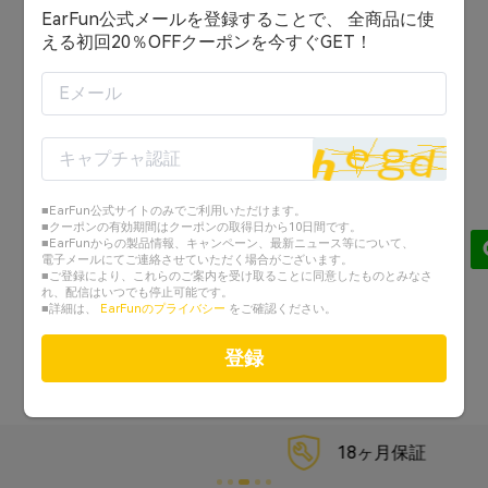
EarFun公式メールを登録することで、 全商品に使
ログイン状態を保持する
える初回20％OFFクーポンを今すぐGET！
ログイン
または
アカウントを作成する
■EarFun公式サイトのみでご利用いただけます。
Googleでログイン
■クーポンの有効期間はクーポンの取得日から10日間です。
■EarFunからの製品情報、キャンペーン、最新ニュース等について、
電子メールにてご連絡させていただく場合がございます。
Facebookでログイン
■ご登録により、これらのご案内を受け取ることに同意したものとみなさ
れ、配信はいつでも停止可能です。
■詳細は、
EarFunのプライバシー
をご確認ください。
パスワードを忘れた？
登録
18ヶ月保証