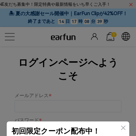
INE友だち募集中！限定特典や最新情報をいち早くご入手！
🏝 夏の大感謝セール開催中｜EarFun Clipが42%OFF！
終了まであと
日
時
分
秒
14
17
08
39
0
ログインページへよう
こそ
メールアドレス
パスワード
初回限定クーポン配布中！