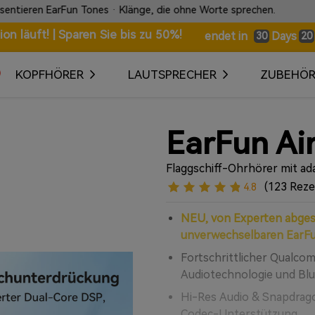
ohne Worte sprechen.
⚡ Schneller Expressversand vor 
n läuft! | Sparen Sie bis zu 50%!
Days
endet in
30
20
KOPFHÖRER
LAUTSPRECHER
ZUBEHÖ
EarFun Air
Flaggschiff-Ohrhörer mit ad
(123 Rez
4.8
NEU, von Experten abge
unverwechselbaren EarF
Fortschrittlicher Qualco
Audiotechnologie und Blu
Hi-Res Audio & Snapdrago
Codec-Unterstützung