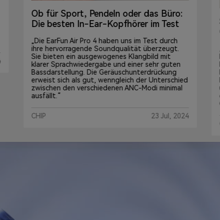
as Büro:
Sehr guter In-Ear-Sound für wenig
im Test
Geld
est durch
„Nicht nur mit einem sehr starken Preis-
berzeugt.
Leistungs-Verhältnis schaffen es die Earfun Air
ld mit
Pro 4 im Test, sich gegen die großen
ehr guten
Markenkonkurrenten zu behaupten.
drückung
Insbesondere das ausgewogene Klangbild
 Unterschied
überzeugt mit klarer Sprachwiedergabe und
di minimal
einer sehr guten Bassdarstellung. Die
Geräuschunterdrückung funktioniert gut.“
23 Jul, 2024
CHIP
28, Aug 20