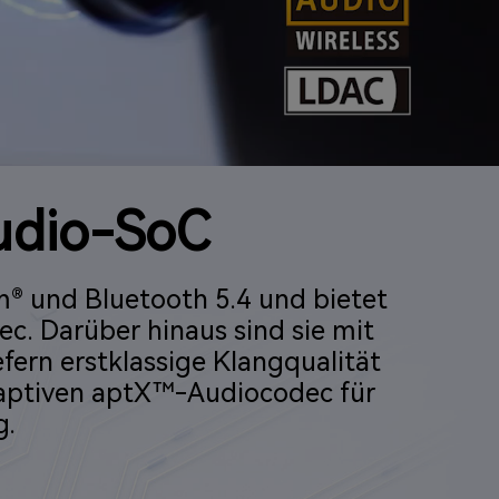
udio-SoC
® und Bluetooth 5.4 und bietet
c. Darüber hinaus sind sie mit
ern erstklassige Klangqualität
aptiven aptX™-Audiocodec für
g.