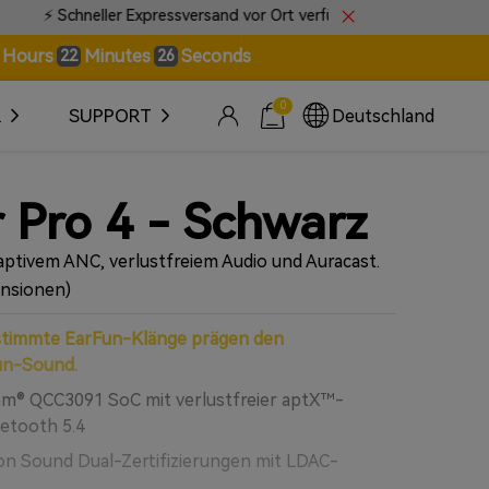
Ort verfügbar • 📍 Live-Sendungsverfolgung für alle Bestellungen
Hours
Minutes
Seconds
22
23
0
R
SUPPORT
Deutschland
 Pro 4 - Schwarz
aptivem ANC, verlustfreiem Audio und Auracast.
ensionen)
stimmte EarFun-Klänge prägen den
un-Sound.
mm® QCC3091 SoC mit verlustfreier aptX™-
etooth 5.4
n Sound Dual-Zertifizierungen mit LDAC-