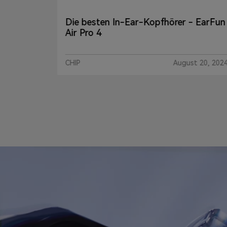
Ob für Sport, Pendeln oder d
pfhörer - EarFun
Die besten In-Ear-Kopfhörer 
„Die EarFun Air Pro 4 haben uns im T
ihre hervorragende Soundqualität ü
Sie bieten ein ausgewogenes Klangbi
August 20, 2024
klarer Sprachwiedergabe und einer s
Bassdarstellung. Die Geräuschunter
erweist sich als gut, wenngleich der
zwischen den verschiedenen ANC-Mo
ausfällt.“
CHIP