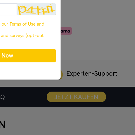
erstützt
d unterstützt: nur über Firmware-Update
o our
Terms of Use
and
, and surveys (opt-out
p Now
arantie
Experten-Support
AQ
JETZT KAUFEN
N