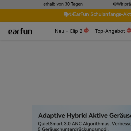
🎼Wir präsentieren EarFun Tones · Klänge, die 
📚✨EarFun Schulanfangs-Aktio
Neu - Clip 2
Top-Angebot