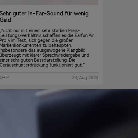
Gut klingende True Wireless In-Ears
mit adaptivem ANC und LDAC
Glänzen können die EarFun Air Pro 4 mit einer
erstaunlich umfangreichen Ausstattung zu
einem sehr attraktiven Preis. überzeugen die
vielseitig einsetzbaren True Wireless In-Ears mit
einer gelungenen, kraftvollen Klangwiedergabe
und einer wirkungsvollen
Geräuschunterdrückung. Äußerst bemerkenswert
ist zudem das breit aufgestellte Sortiment an
Audiocodecs, wodurch keine Wünsche mehr
offenbleiben.
24
KOPFHOERER.DE
August 5, 2024